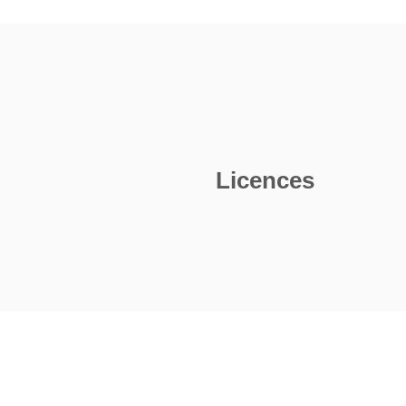
I
A
V
S
Licences
P
P
s