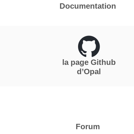
Documentation
C
la page Github
C
d’Opal
N
c
Forum