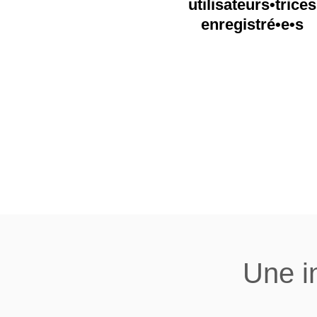
utilisateurs•trices
enregistré•e•s
Une in